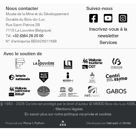
Nous contacter
Suivez-nous
Musée de la Mine et du Développement
Durable du Bois-du-Luc
Rue Saint-Patrice 2B
Inscrivez-vous à la
7110 La Louvière (Belgique)
newsletter
Tél.
+32 (0)64 28 20 00
N° d'entreprise BE0425617588
Services
Avec le soutien de
©
1983 - 2026 Ce site est protégé par le droit d'auteur © MMDD Bois-du-Luc ASBL
-
Mentions légales
En savoir plus sur notre politique vie privée et cookies
Propulsé par
Plone
&
Python
Développé par
Netvaast
et
Whiite