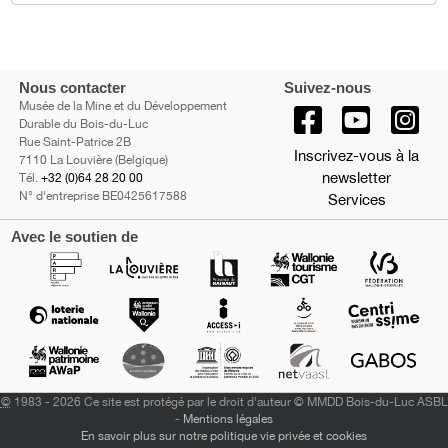
Nous contacter
Suivez-nous
Musée de la Mine et du Développement
Durable du Bois-du-Luc
Rue Saint-Patrice 2B
Inscrivez-vous à la
7110 La Louvière (Belgique)
newsletter
Tél.
+32 (0)64 28 20 00
N° d'entreprise BE0425617588
Services
Avec le soutien de
©
1983 - 2026 Ce site est protégé par le droit d'auteur © MMDD Bois-du-Luc ASBL
-
Mentions légales
En savoir plus sur notre politique vie privée et cookies