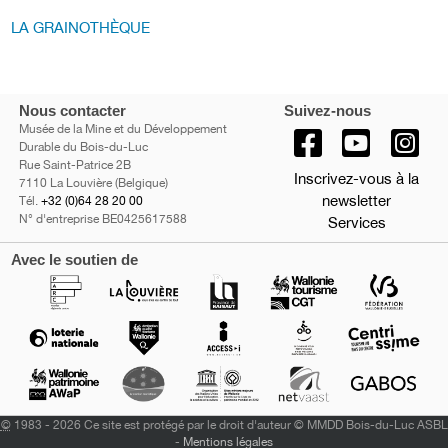
LA GRAINOTHÈQUE
Nous contacter
Suivez-nous
Musée de la Mine et du Développement
Durable du Bois-du-Luc
Rue Saint-Patrice 2B
Inscrivez-vous à la
7110 La Louvière (Belgique)
newsletter
Tél.
+32 (0)64 28 20 00
N° d'entreprise BE0425617588
Services
Avec le soutien de
©
1983 - 2026 Ce site est protégé par le droit d'auteur © MMDD Bois-du-Luc ASBL
-
Mentions légales